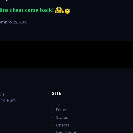
ins cheat come back!
mbro 22, 2018
SITE
a e
ança e um
Fórum
Status
Cheats
Loja Virtual