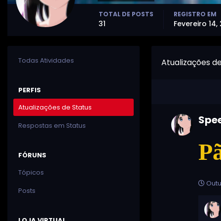
TOTAL DE POSTS
REGISTRO EM
31
Fevereiro 14,
Todas Atividades
Atualizações d
PERFIS
Atualizações de Status
Spe
Respostas em Status
Pã
FÓRUNS
Tópicos
Outu
Posts
LOJA VIRTUAL