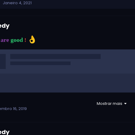
Janeiro 4, 2021
edy
👌
are
good
!
Mostrar mais
mbro 16, 2019
edy