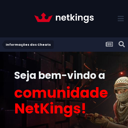
Informações dos Cheats
Seja bem-vindo a
comunidade
NetKings!