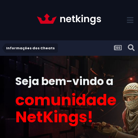
Informações dos Cheats
Seja bem-vindo a
comunidade
NetKings!