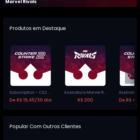
Marvel Rivals
Produtos em Destaque
Subscription - CS2 Chams
Assinatura Marvel Rivals
De R$ 19,45/30 dias
R$ 200
De R$ 49
Popular Com Outros Clientes