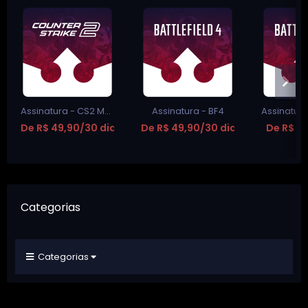
Assinatura - CS2 Multi-Hack
Assinatura - BF4
De R$ 49,90/30 dias
De R$ 49,90/30 dias
De R$ 99
Categorias
Categorias