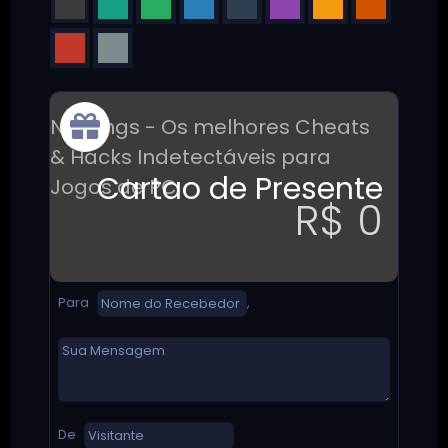
NetKings - Os melhores Cheats
& Hacks Indetectáveis para
Cartao de Presente
Jogos de PC
R$ 0
Para
,
De