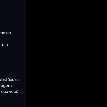
ima ao
bre o
obstáculos.
ntagem.
o que você