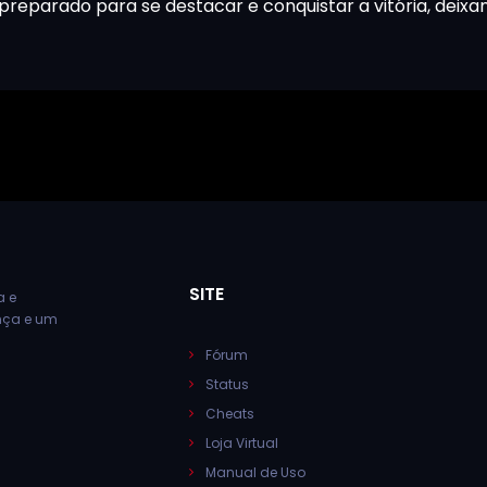
 preparado para se destacar e conquistar a vitória, deix
SITE
a e
ança e um
Fórum
Status
Cheats
Loja Virtual
Manual de Uso