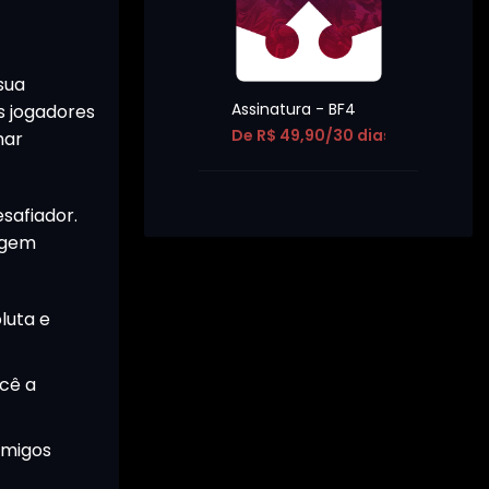
sua
Assinatura - BF4
s jogadores
De R$ 49,90/30 dias
har
safiador.
agem
luta e
ocê a
imigos