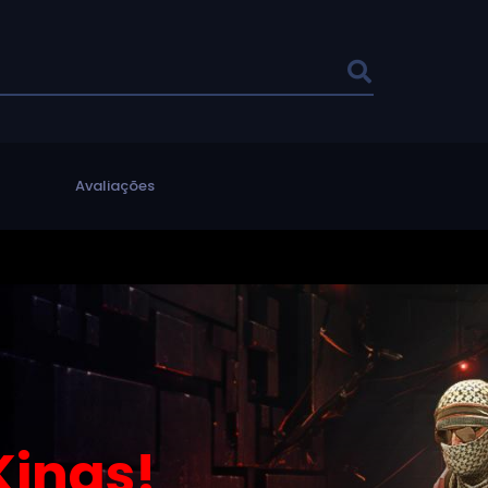
l
Avaliações
ings!