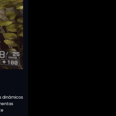
s dinâmicos
mentas
te