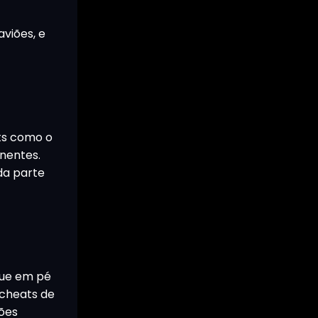
viões, e
ts como o
onentes.
da parte
gue em pé
 cheats de
ções