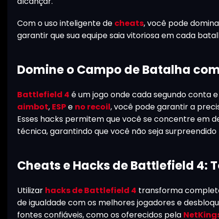
alcançar.
Com o uso inteligente de
cheats
, você pode dominar
garantir que sua equipe saia vitoriosa em cada batal
Domine o Campo de Batalha com C
Battlefield 4
é um jogo onde cada segundo conta e
aimbot
,
ESP
e
no recoil
, você pode garantir a prec
Esses hacks permitem que você se concentre em de
técnica, garantindo que você não seja surpreendido 
Cheats e Hacks de Battlefield 4:
Utilizar
hacks de Battlefield 4
transforma completa
de igualdade com os melhores jogadores e desbloquei
fontes confiáveis, como os oferecidos pela
NetKing