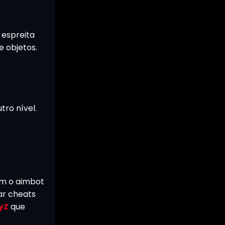
 espreita
e objetos.
ro nível.
om o aimbot
ar cheats
yZ
que