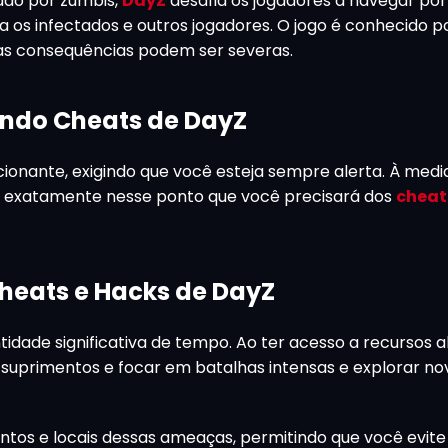
do por zumbis,
DayZ
desafia os jogadores a navegar po
 os infectados e outros jogadores. O jogo é conhecido p
 as consequências podem ser severas.
ndo Cheats de DayZ
cionante, exigindo que você esteja sempre alerta. À medi
e é exatamente nesse ponto que você precisará dos
cheat
Cheats e Hacks de DayZ
idade significativa de tempo. Ao ter acesso a recursos 
suprimentos e focar em batalhas intensas e explorar no
ntos e locais dessas ameaças, permitindo que você evit