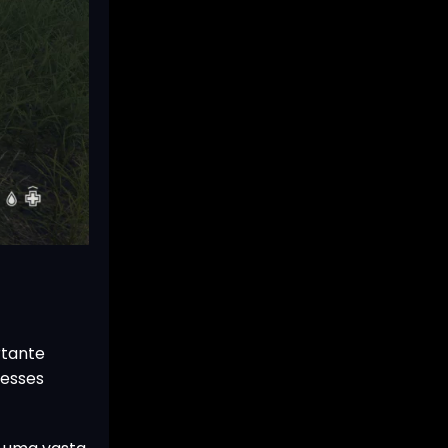
rtante
desses