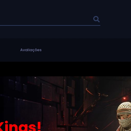
l
Avaliações
ings!