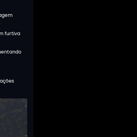
tagem
 furtiva
umentando
uações