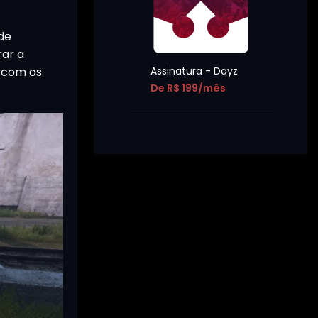
ode
rar a
m com os
Assinatura - Dayz
De R$ 199/mês