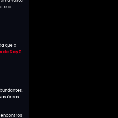
r uma vasta
or sua
da que o
s de DayZ
abundantes,
vas áreas.
e encontros