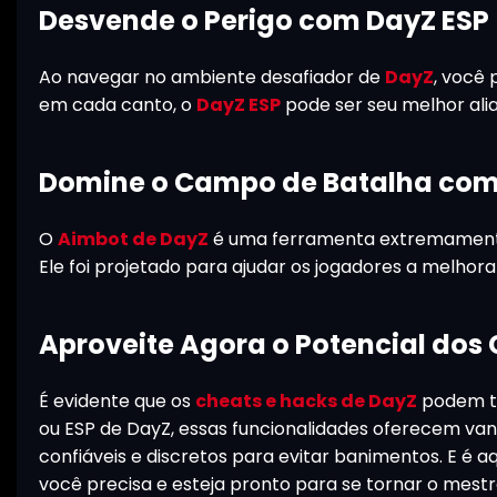
Desvende o Perigo com DayZ ESP
Ao navegar no ambiente desafiador de
DayZ
, você 
em cada canto, o
DayZ ESP
pode ser seu melhor alia
Domine o Campo de Batalha com
O
Aimbot de DayZ
é uma ferramenta extremamente 
Ele foi projetado para ajudar os jogadores a melho
Aproveite Agora o Potencial dos 
É evidente que os
cheats e hacks de DayZ
podem tr
ou ESP de DayZ, essas funcionalidades oferecem vant
confiáveis e discretos para evitar banimentos. E é a
você precisa e esteja pronto para se tornar o mestr