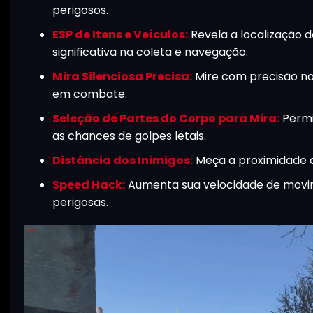
perigosos.
ESP de Itens e Veículos:
Revela a localização 
significativa na coleta e navegação.
Mira Silenciosa Precisa:
Mire com precisão no
em combate.
Seleção de Partes do Corpo para Mira:
Permi
as chances de golpes letais.
Distância dos Inimigos:
Meça a proximidade d
Speed Hack:
Aumenta sua velocidade de movimen
perigosas.