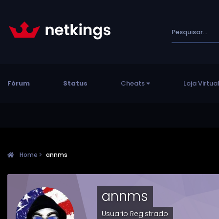
Fórum
Status
Cheats
Loja Virtua
Home
annms
annms
Usuario Registrado