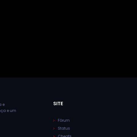
SITE
a e
ança e um
Fórum
Status
Cheats