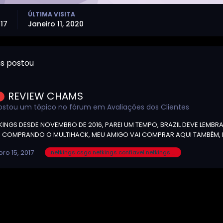
ÚLTIMA VISITA
017
Janeiro 11, 2020
s postou
REVIEW CHAMS
stou um tópico no fórum em
Avaliações dos Clientes
INGS DESDE NOVEMBRO DE 2016, PAREI UM TEMPO, BRAZIL DEVE LEMBRA
 COMPRANDO O MULTIHACK, MEU AMIGO VAI COMPRAR AQUI TAMBÉM, R
ro 15, 2017
netkings csgo netkings confiavel netkings melhor cheat cheat csgo cheat aimbot aimbot esp trigger