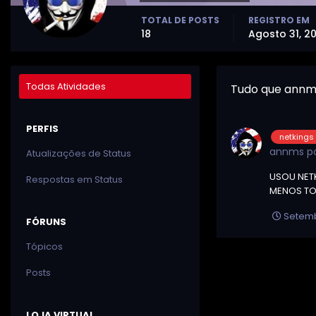
TOTAL DE POSTS
REGISTRO EM
18
Agosto 31, 2
Todas Atividades
Tudo que annm
PERFIS
netkings
annms
po
Atualizações de Status
USOU NETK
Respostas em Status
MENOS TO
Setemb
FÓRUNS
Tópicos
Posts
LOJA VIRTUAL