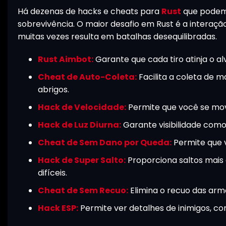
Há dezenas de hacks e cheats para
Rust
que podem
sobrevivência. O maior desafio em Rust é a interaç
muitas vezes resulta em batalhas desequilibradas.
Rust Aimbot:
Garante que cada tiro atinja o al
Cheat de Auto-Coleta:
Facilita a coleta de 
abrigos.
Hack de Velocidade:
Permite que você se mova
Hack de Luz Diurna:
Garante visibilidade como 
Cheat de Sem Dano por Queda:
Permite que v
Hack de Super Salto:
Proporciona saltos mais a
difíceis.
Cheat de Sem Recuo:
Elimina o recuo das arm
Hack ESP:
Permite ver detalhes de inimigos, com