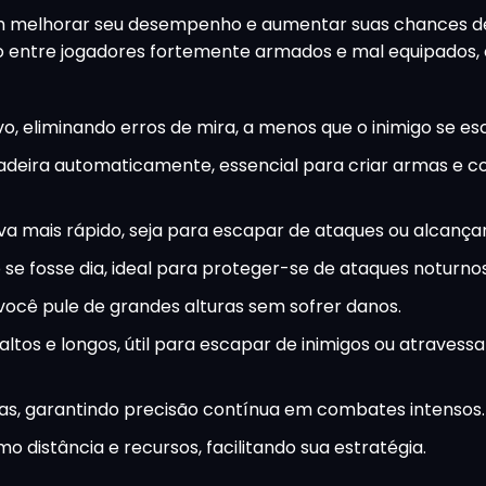
 melhorar seu desempenho e aumentar suas chances d
ão entre jogadores fortemente armados e mal equipados, 
vo, eliminando erros de mira, a menos que o inimigo se es
madeira automaticamente, essencial para criar armas e co
 mais rápido, seja para escapar de ataques ou alcançar 
se fosse dia, ideal para proteger-se de ataques noturnos
ocê pule de grandes alturas sem sofrer danos.
ltos e longos, útil para escapar de inimigos ou atravess
as, garantindo precisão contínua em combates intensos.
o distância e recursos, facilitando sua estratégia.