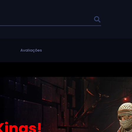
l
Avaliações
ings!