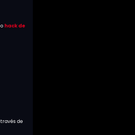
 o
hack de
através de