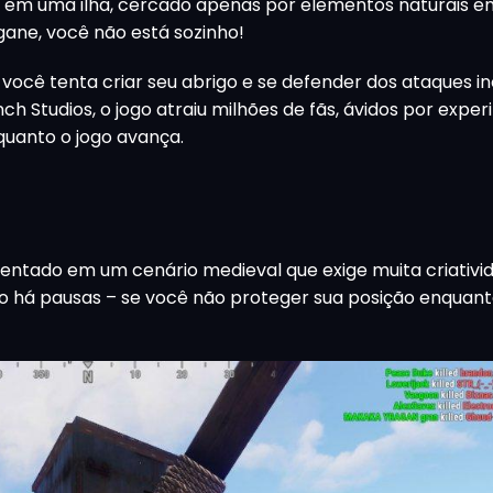
o em uma ilha, cercado apenas por elementos naturais 
ne, você não está sozinho!
você tenta criar seu abrigo e se defender dos ataques i
h Studios, o jogo atraiu milhões de fãs, ávidos por expe
quanto o jogo avança.
entado em um cenário medieval que exige muita criativi
 não há pausas – se você não proteger sua posição enquan