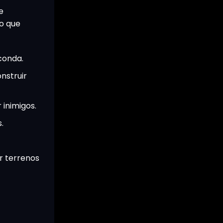
e
o que
conda.
nstruir
inimigos.
.
ar terrenos