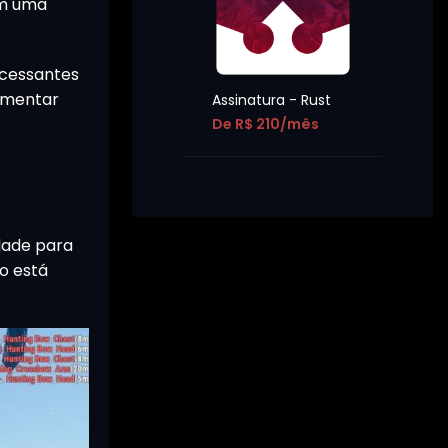
em uma
ncessantes
rimentar
Assinatura - Rust
De R$ 210/mês
dade para
to está