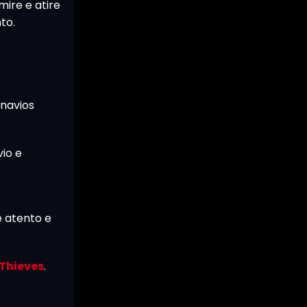
mire e atire
to.
navios
io e
 atento e
 Thieves
.