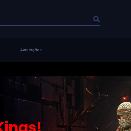
l
Avaliações
ings!