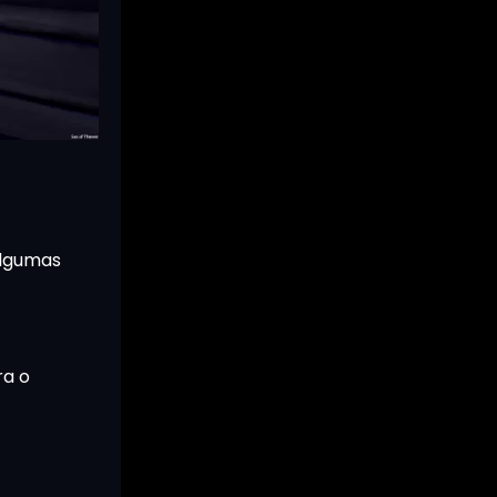
algumas
ra o