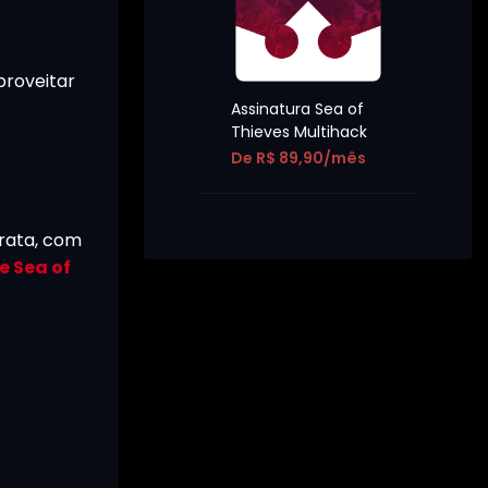
proveitar
Assinatura Sea of
Thieves Multihack
De R$ 89,90/mês
irata, com
e Sea of