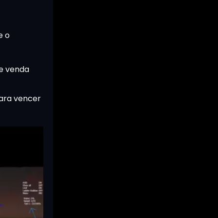
e o
e venda
para vencer