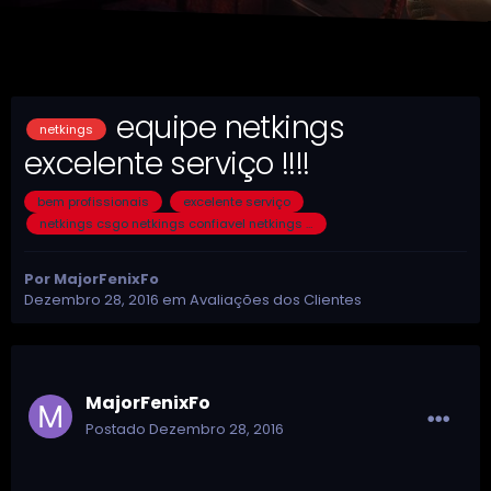
equipe netkings
netkings
excelente serviço !!!!
bem profissionais
excelente serviço
netkings csgo netkings confiavel netkings melhor cheat cheat csgo cheat aimbot aimbot esp trigger
Por
MajorFenixFo
Dezembro 28, 2016
em
Avaliações dos Clientes
MajorFenixFo
Postado
Dezembro 28, 2016