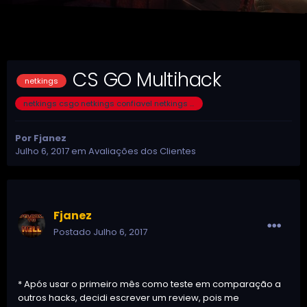
CS GO Multihack
netkings
netkings csgo netkings confiavel netkings melhor cheat cheat csgo cheat aimbot aimbot esp trigger
Por
Fjanez
Julho 6, 2017
em
Avaliações dos Clientes
Fjanez
Postado
Julho 6, 2017
* Após usar o primeiro mês como teste em comparação a
outros hacks, decidi escrever um review, pois me