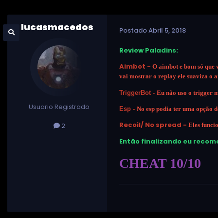
lucasmacedos
Postado
Abril 5, 2018
Review Paladins:
Aimbot -
O aimbot e bom só que 
vai mostrar o replay ele suaviza o 
TriggerBot -
Eu não uso o trigger 
Usuario Registrado
Esp -
No esp podia ter uma opção 
Recoil/ No spread -
Eles funci
2
Então finalizando eu recome
CHEAT 10/10