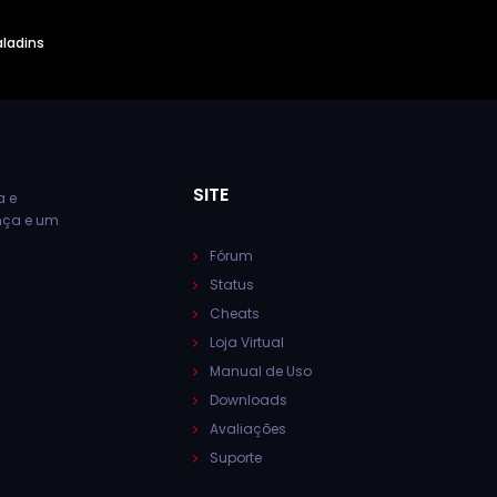
aladins
SITE
a e
ança e um
Fórum
Status
Cheats
Loja Virtual
Manual de Uso
Downloads
Avaliações
Suporte