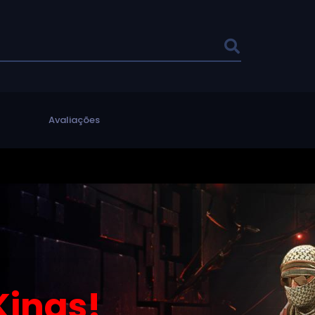
l
Avaliações
ings!