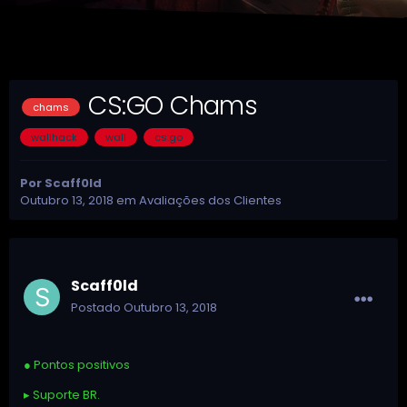
CS:GO Chams
chams
wallhack
wall
cs:go
Por
Scaff0ld
Outubro 13, 2018
em
Avaliações dos Clientes
Scaff0ld
Postado
Outubro 13, 2018
●
Pontos positivos
▸ Suporte BR.