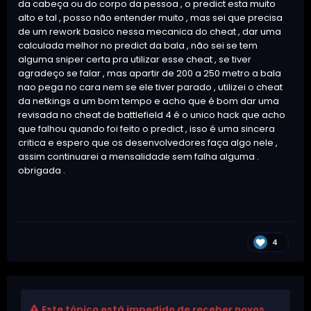
da cabeça ou do corpo da pessoa , o predict esta muito
alto e tal , posso não entender muito , mas sei que precisa
de um rework basico nessa mecanica do cheat , dar uma
calculada melhor no predict da bala , não sei se tem
alguma sniper certa pra utilizar esse cheat , se tiver
agradeço se falar , mas apartir de 200 a 250 metro a bala
nao pega no cara nem se ele tiver parado , utilizei o cheat
da netkings a um bom tempo e acho que é bom dar uma
revisada no cheat de battlefield 4 é o unico hack que acho
que falhou quando foi feito o predict , isso é uma sincera
critica e espero que os desenvolvedores faça algo nele ,
assim continuarei a mensalidade sem falha alguma .
obrigada .
4
Este tópico está impedido de receber novos