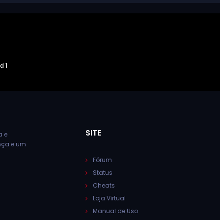
d 1
SITE
a e
ança e um
Fórum
Status
Cheats
Loja Virtual
Manual de Uso