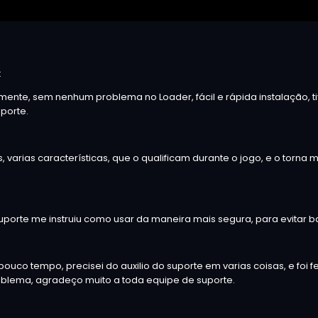
:
nte, sem nenhum problema no Loader, fácil e rápida instalação, t
porte.
 varias características, que o qualificam durante o jogo, e o torna 
uporte me instruiu como usar da maneira mais segura, para evitar b
co tempo, precisei do auxilio do suporte em varias coisas, e foi 
oblema, agradeço muito a toda equipe de suporte.