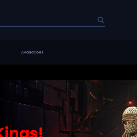
l
Avaliações
ings!